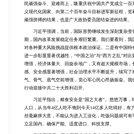
民顽强奋斗、迎难而上，隆重庆祝中国共产党成立一百
义现代化国家、向第二个百年奋斗目标进军新征程，党
顽强拼搏的结果，也是广大政协委员团结奋进的结果。
习近平强调，当前，国际形势继续发生深刻复杂变
期，国内改革发展稳定任务艰巨繁重。我们要看到，我
对各种重大风险挑战提供根本政治保证。二是有中国特
进一步彰显显著优越性，“中国之治”与“西方之乱”对
增强，经济体量大、回旋余地广，又有超大规模市场，
感、安全感显著增强，社会治理水平不断提升，续写了
气、骨气、底气空前增强，党心军心民心昂扬振奋。我
行动迎接中共二十大胜利召开。
习近平指出，粮食安全是“国之大者”。悠悠万事，
人口，从当年4亿人吃不饱到今天14亿多人吃得好，有
丝毫麻痹大意，不能认为进入工业化，吃饭问题就可有
立足国内、确保产能、适度进口、科技支撑。