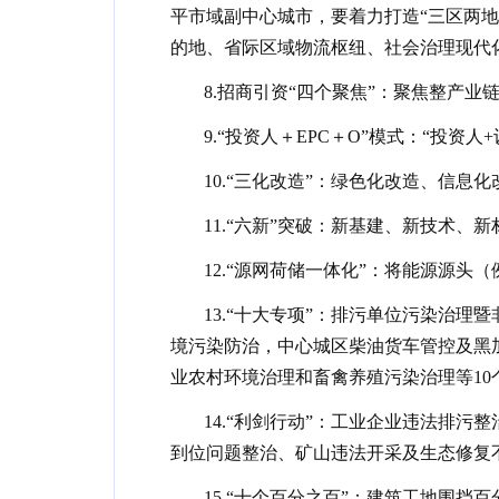
平市域副中心城市，要着力打造“三区两
的地、省际区域物流枢纽、社会治理现代
8.招商引资“四个聚焦”：聚焦整产
9.“投资人＋EPC＋O”模式：“投资
10.“三化改造”：绿色化改造、信息
11.“六新”突破：新基建、新技术、
12.“源网荷储一体化”：将能源源
13.“十大专项”：排污单位污染治
境污染防治，中心城区柴油货车管控及黑
业农村环境治理和畜禽养殖污染治理等10
14.“利剑行动”：工业企业违法排
到位问题整治、矿山违法开采及生态修复
15.“十个百分之百”：建筑工地围