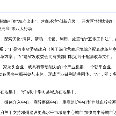
”、招商引资“精准出击”、营商环境“创新升级”、开发区“转型增效
惠兜底”等八大行动。
行动，探索优化“清算、清场、托管、利用、处置”的“五步工作法”
策体系：“1”是河南省委省政府《关于深化营商环境综合配套改革的
革方案；“N”是省发改委会同有关部门制定若干配套改革文件。
，即：1家龙头企业，或具有带动能力的1个产业集群、1个朝阳企业、
发各类乡村振兴参与主体，形成产业链利益共同体。“N”，即：
镇所在地集中、寄宿制中学向县城所在地集中。
中心、微创介入中心、麻醉疼痛中心、重症监护中心和静脉血栓栓
市政府关于支持邓州建设更高水平市域副中心城市 加快向中等城