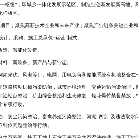
地一枢纽”，即城乡一体化发展示范区、制造业创新发展新高地、
化样板区。
业链项目；聚焦高新技术企业和未来产业；聚焦产业链条关键企业和关
人+设计、采购、施工总承包+运营”模式。
化改造、智能化改造。
新材料、新装备、新产品与新业态。
头（例如光伏、风电等）、电网、用电负荷和储能系统有机地整合
理暨非道路移动机械污染防治，城市环境治理，交通运输污染治理
加油站点整治，矿山综合整治和生态修复，烟花爆竹禁售禁放，
个专项行动。
污整治、扬尘污染整治、畜禽养殖污染整治、河湖“四乱”及违法取
不到位问题整治等行动。
挡百分之百密闭；施工工地土石方工程百分之百湿法作业；施工工