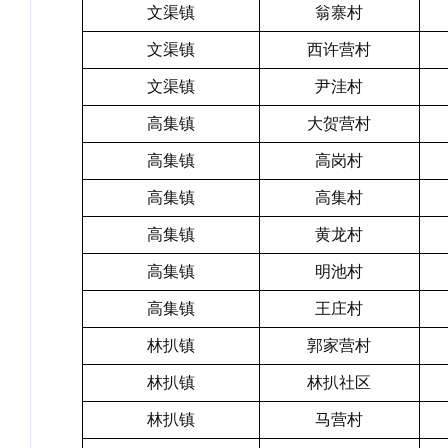
文渠镇
翁寨村
文渠镇
西许营村
文渠镇
尹洼村
高集镇
大贺营村
高集镇
高岗村
高集镇
高集村
高集镇
黄龙村
高集镇
明池村
高集镇
王庄村
林扒镇
郭家营村
林扒镇
林扒社区
林扒镇
马营村