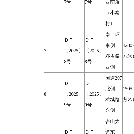
7号
7号
西南角
（小寨
村）
南二环
ＤＴ
ＤＴ
南侧、
4280
7
〔2025〕
〔2025〕
邓孟路
方米
8号
8号
西侧
国道207
ＤＴ
ＤＴ
北侧、
1505
8
〔2025〕
〔2025〕
穰城路
方米
9号
9号
东侧
杏山大
ＤＴ
ＤＴ
道东