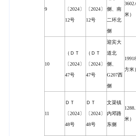
360
9
〔2024〕
〔2024〕
侧、南
米）
12号
12号
二环北
侧
迎宾大
（ＤＴ
（ＤＴ
道北
1991
10
〔2024〕
〔2024〕
侧、
方米
47号
47号
G207西
侧
ＤＴ
ＤＴ
文渠镇
128
11
〔2024〕
〔2024〕
内邓路
米）
48号
48号
东侧