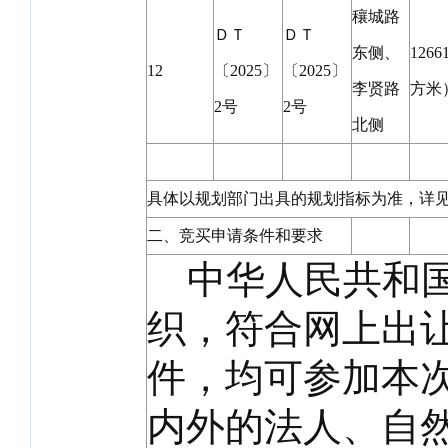
穰城路
ＤＴ
ＤＴ
东侧、
1266
12
〔2025〕
〔2025〕
李贤路
方米
2号
2号
北侧
具体以规划部门出具的规划指标为准，详
二、竞买申请条件和要求
中华人民共和国
织，符合网上出
件，均可参加本
内外的法人、自