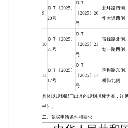
ＤＴ
ＤＴ〔2025〕
北环路南侧
9
〔2025〕20
20号
州大道西侧
号
ＤＴ
ＤＴ〔2025〕
雷锋路北侧
10
〔2025〕21
21号
划一路西侧
号
ＤＴ
ＤＴ〔2025〕
声树路东侧
11
〔2025〕17
17号
桥街北侧
号
具体以规划部门出具的规划指标为准，详
书》。
二、竞买申请条件和要求