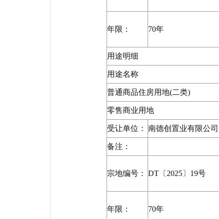
年限：
70年
用途明细
用途名称
普通商品住房用地(二类)
零售商业用地
受让单位：
南德创置业有限公司
备注：
宗地编号：
DT〔2025〕19号
年限：
70年