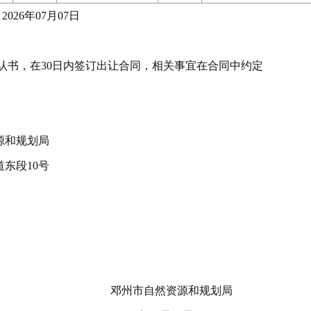
2026
年
07
月
07
日
认书，在
30
日内签订出让合同，相关事宜在合同中约定
源和规划局
道东段
10
号
邓州市自然资源和规划局