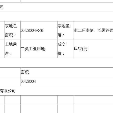
司
宗地总
宗地坐
0.428004公顷
南二环南侧、邓孟路
面积：
落：
土地用
成交
二类工业用地
145万元
途：
价：
面积
0.428004
有限公司