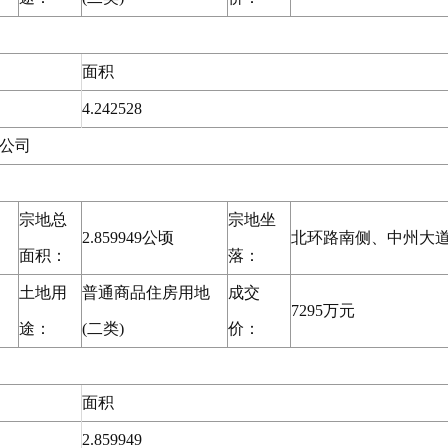
面积
4.242528
公司
宗地总
宗地坐
2.859949公顷
北环路南侧、中州大
面积：
落：
土地用
普通商品住房用地
成交
7295万元
途：
(二类)
价：
面积
2.859949