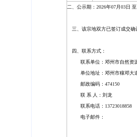
二、公示期：
2026
年
07
月
03
日
至
三、该宗地双方已签订成交确
四、联系方式：
联系单位：邓州市自然资
单位地址：邓州市穰邓大
邮政编码：
474150
联
系
人：刘龙
联系电话：
13723018858
电子邮件：