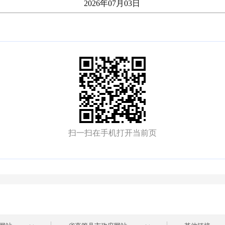
26
年
07
月
03
日
扫一扫在手机打开当前页