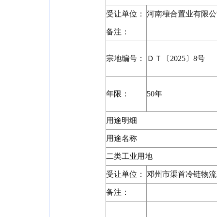
受让单位：
河南穰合置业有限公
备注：
宗地编号：
ＤＴ〔2025〕8号
年限：
50年
用途明细
用途名称
二类工业用地
受让单位：
邓州市渠首冷链物流
备注：