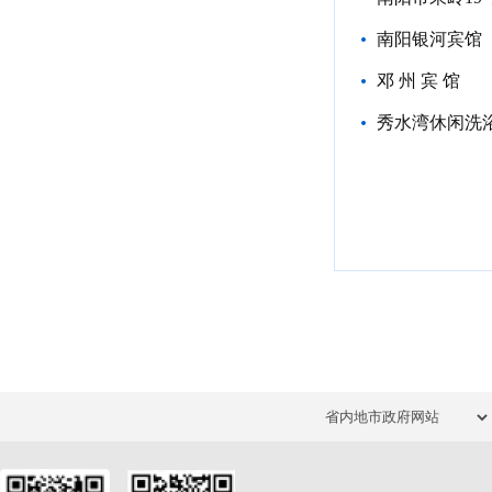
南阳银河宾馆
邓 州 宾 馆
秀水湾休闲洗