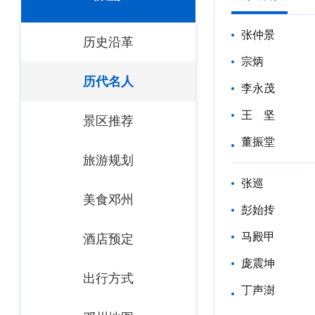
张仲景
历史沿革
宗炳
历代名人
李永茂
王 坚
景区推荐
董振堂
旅游规划
张巡
美食邓州
彭始抟
马殿甲
酒店预定
庞震坤
出行方式
丁声澍