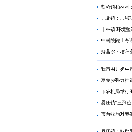
彭桥镇柏林村
九龙镇：加强
十林镇 环境
中科院院士寄
裴营乡：秸秆变
我市召开奶牛
夏集乡强力推
市农机局举行
桑庄镇“三到位
市畜牧局对养
罗庄镇：鼓励