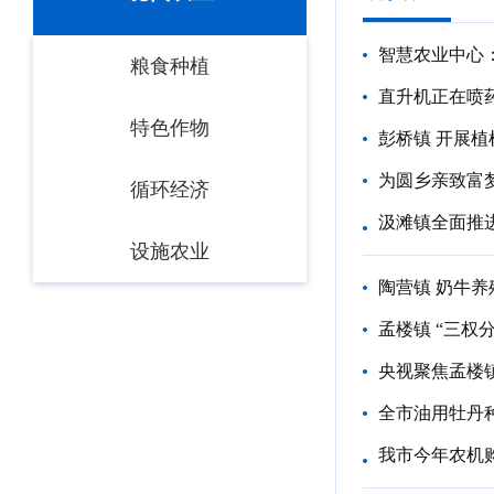
智慧农业中心
粮食种植
直升机正在喷
特色作物
彭桥镇 开展植
为圆乡亲致富
循环经济
汲滩镇全面推
设施农业
陶营镇 奶牛养
孟楼镇 “三权
央视聚焦孟楼镇
全市油用牡丹
我市今年农机