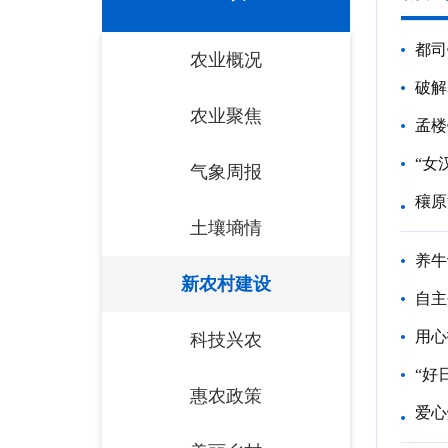
都司
农业概况
破解
农业聚焦
孟楼
“女
气象周报
穰原
土壤墒情
养牛
新农村建设
自主
用心
科技兴农
“好
惠农政策
爱心