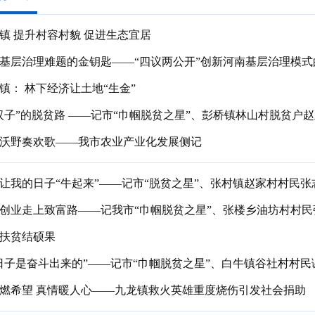
镇 提升村容村貌 促进生态宜居
基层治理难题的金钥匙——“四议两公开”创新河南基层治理模式
镇： 林下经济让土地“生金”
汉子”的脱贫路 ——记市“巾帼脱贫之星”、彭桥镇林山村脱贫户
沃野奏欢歌——我市农业产业化发展侧记
让我的日子“牛起来”——记市“脱贫之星”、张村镇赵家村村民张
创业走上致富路——记我市“巾帼脱贫之星”、张楼乡油坊村村民
扶贫结硕果
日子是奋斗出来的”——记市“巾帼脱贫之星”、白牛镇谷社村村民
燃希望 真情暖人心——九龙镇救火英雄重度烧伤引发社会捐助