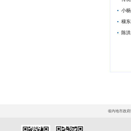
小杨
穰东
陈洪