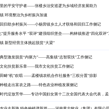
里的平安守护者——张楼乡治安巡逻为乡域经济发展助力
镇 环境整治为乡村振兴加速
回归助乡村振兴——小杨营镇乡土人才联络和回归工作侧记
化”提升服务水平 “双评”建强组织堡垒——构林镇推进“四化双评
镇 新型经营主体挑起脱贫“大梁”
典型激发脱贫“内驱力”——高集镇“志智双扶”工作侧记
文化扶贫新乐章——我市文化扶贫工作侧记
田畴“机”欢唱 ——孟楼镇农机合作社服务“三权分置”掠影
种植走出富农之路——特色农业种植发展侧记