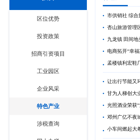
市供销社 综合
区位优势
杏山旅游管理区
投资政策
九龙镇 田间地
电商拓开“幸
招商引资项目
孟楼镇利宏鞋
工业园区
让出行节能又
企业风采
甘为人梯创大
光照酒业荣获“
特色产业
邓州广亿不夜
涉税查询
小车间燃起大