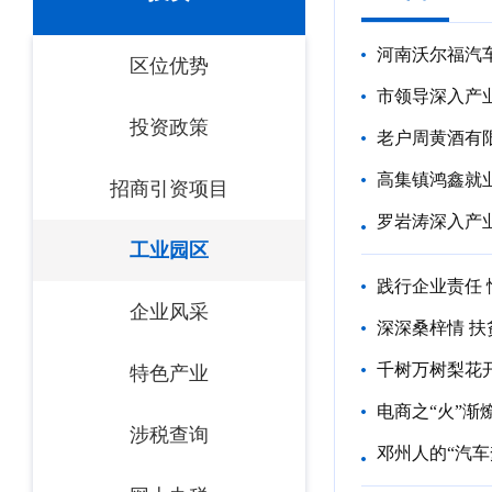
河南沃尔福汽
区位优势
市领导深入产
投资政策
老户周黄酒有
高集镇鸿鑫就
招商引资项目
罗岩涛深入产
工业园区
践行企业责任
企业风采
深深桑梓情 
千树万树梨花
特色产业
电商之“火”渐
涉税查询
邓州人的“汽车